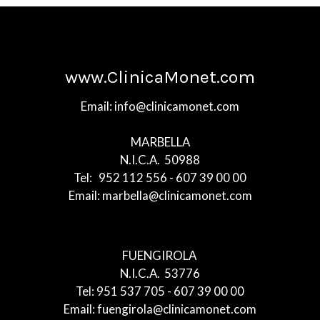
www.ClinicaMonet.com
Email: info@clinicamonet.com
MARBELLA
N.I.C.A. 50988
Tel: 952 112 556 - 607 39 00 00
Email: marbella@clinicamonet.com
FUENGIROLA
N.I.C.A. 53776
Tel: 951 537 705 - 607 39 00 00
Email: fuengirola@clinicamonet.com