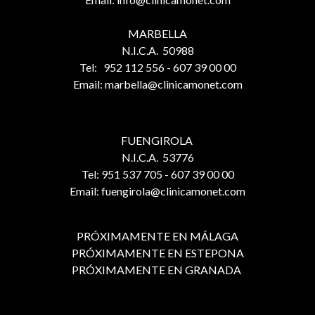
MARBELLA
N.I.C.A. 50988
Tel: 952 112 556 - 607 39 00 00
Email: marbella@clinicamonet.com
FUENGIROLA
N.I.C.A. 53776
Tel: 951 537 705 - 607 39 00 00
Email: fuengirola@clinicamonet.com
PRÓXIMAMENTE EN MÁLAGA
PRÓXIMAMENTE EN ESTEPONA
PRÓXIMAMENTE EN GRANADA