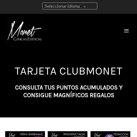
Seleccionar idioma
TARJETA CLUBMONET
CONSULTA TUS PUNTOS ACUMULADOS Y
CONSIGUE MAGNÍFICOS REGALOS