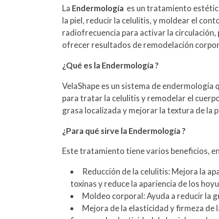
La
Endermología
es un tratamiento estétic
la piel, reducir la celulitis, y moldear el c
radiofrecuencia para activar la circulación
ofrecer resultados de remodelación corpora
¿Qué es la Endermología ?
VelaShape es un sistema de endermología qu
para tratar la celulitis y remodelar el cuerp
grasa localizada y mejorar la textura de la pi
¿Para qué sirve la Endermología ?
Este tratamiento tiene varios beneficios, en
Reducción de la celulitis: Mejora la apar
toxinas y reduce la apariencia de los hoyue
Moldeo corporal: Ayuda a reducir la g
Mejora de la elasticidad y firmeza de l