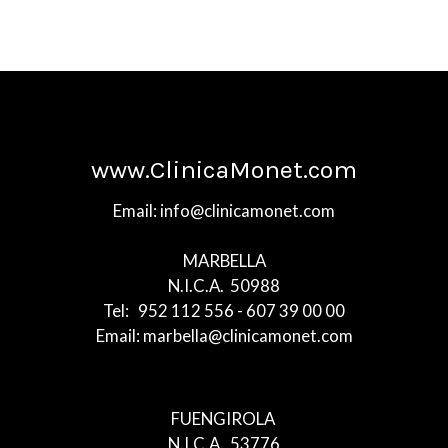
www.ClinicaMonet.com
Email: info@clinicamonet.com
MARBELLA
N.I.C.A. 50988
Tel: 952 112 556 - 607 39 00 00
Email: marbella@clinicamonet.com
FUENGIROLA
N.I.C.A. 53776