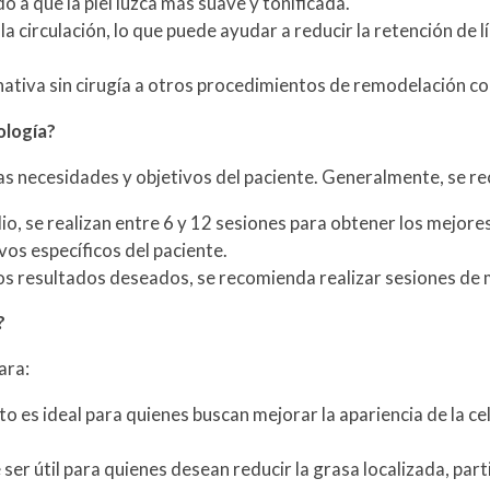
do a que la piel luzca más suave y tonificada.
la circulación, lo que puede ayudar a reducir la retención de l
nativa sin cirugía a otros procedimientos de remodelación co
ología?
as necesidades y objetivos del paciente. Generalmente, se r
o, se realizan entre 6 y 12 sesiones para obtener los mejore
vos específicos del paciente.
s resultados deseados, se recomienda realizar sesiones de 
?
ara:
to es ideal para quienes buscan mejorar la apariencia de la c
er útil para quienes desean reducir la grasa localizada, par