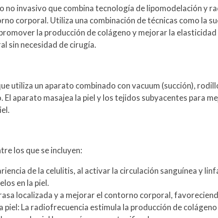
o no invasivo que combina tecnología de lipomodelación y ra
ontorno corporal. Utiliza una combinación de técnicas como la su
, promover la producción de colágeno y mejorar la elasticidad
l sin necesidad de cirugía.
e utiliza un aparato combinado con vacuum (succión), rodil
o. El aparato masajea la piel y los tejidos subyacentes para me
el.
tre los que se incluyen:
iencia de la celulitis, al activar la circulación sanguínea y linfá
los en la piel.
rasa localizada y a mejorar el contorno corporal, favorecien
a piel: La radiofrecuencia estimula la producción de colágeno 