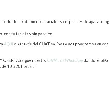
dos los tratamientos faciales y corporales de aparatolog
, con tu tarjeta y sin papeleo.
ra
AQUI
o a través del CHAT en línea y nos pondremos en con
 OFERTAS sigue nuestro
CANAL de WhatsApp
dándole "SEGU
 de 10 a 20 horas al: