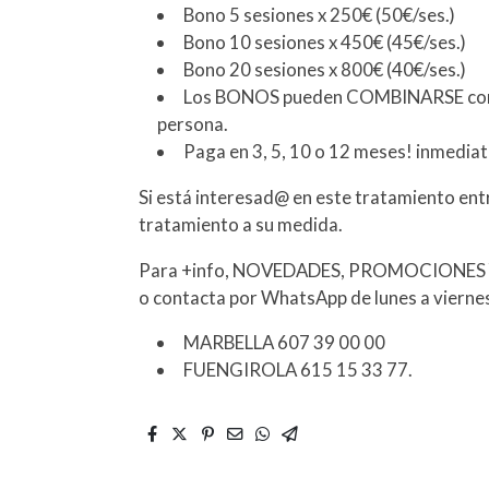
Bono 5 sesiones x 250€ (50€/ses.)
Bono 10 sesiones x 450€ (45€/ses.)
Bono 20 sesiones x 800€ (40€/ses.)
Los BONOS pueden COMBINARSE con to
persona.
Paga en 3, 5, 10 o 12 meses! inmediato
Si está interesad@ en este tratamiento ent
tratamiento a su medida.
Para +info, NOVEDADES, PROMOCIONES Y
o contacta por WhatsApp de lunes a viernes
MARBELLA 607 39 00 00
FUENGIROLA 615 15 33 77.