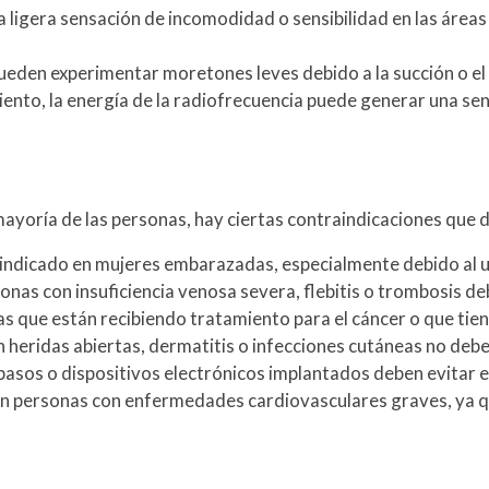
na ligera sensación de incomodidad o sensibilidad en las áreas
den experimentar moretones leves debido a la succión o el us
ento, la energía de la radiofrecuencia puede generar una sensa
ayoría de las personas, hay ciertas contraindicaciones que 
indicado en mujeres embarazadas, especialmente debido al us
onas con insuficiencia venosa severa, flebitis o trombosis de
as que están recibiendo tratamiento para el cáncer o que ti
n heridas abiertas, dermatitis o infecciones cutáneas no deb
sos o dispositivos electrónicos implantados deben evitar el
n personas con enfermedades cardiovasculares graves, ya que
a