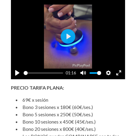
Play
01:16
Play
Mute
Settings
Enter
PRECIO TARIFA PLANA:
fullscre
69€ x sesión
Bono 3 sesiones x 180€ (60€/ses.)
Bono 5 sesiones x 250€ (50€/ses.)
Bono 10 sesiones x 450€ (45€/ses.)
Bono 20 sesiones x 800€ (40€/ses.)