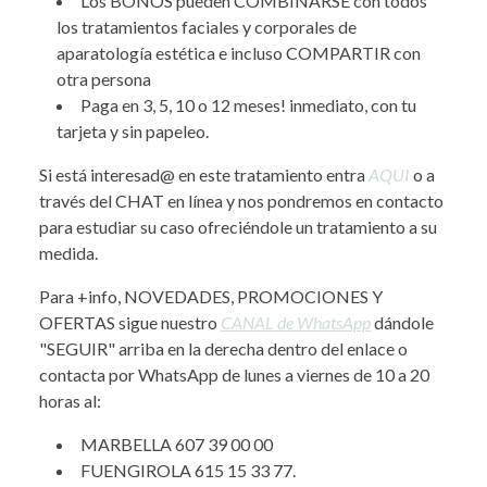
Los BONOS pueden COMBINARSE con todos
los tratamientos faciales y corporales de
aparatología estética e incluso COMPARTIR con
otra persona
Paga en 3, 5, 10 o 12 meses! inmediato, con tu
tarjeta y sin papeleo.
Si está interesad@ en este tratamiento entra
AQUI
o a
través del CHAT en línea y nos pondremos en contacto
para estudiar su caso ofreciéndole un tratamiento a su
medida.
Para +info, NOVEDADES, PROMOCIONES Y
OFERTAS sigue nuestro
CANAL de WhatsApp
dándole
"SEGUIR" arriba en la derecha dentro del enlace o
contacta por WhatsApp de lunes a viernes de 10 a 20
horas al:
MARBELLA 607 39 00 00
FUENGIROLA 615 15 33 77.