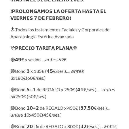
❗️𝗣𝗥𝗢𝗟𝗢𝗡𝗚𝗔𝗠𝗢𝗦 𝗟𝗔 𝗢𝗙𝗘𝗥𝗧𝗔 𝗛𝗔𝗦𝗧𝗔 𝗘𝗟
𝗩𝗜𝗘𝗥𝗡𝗘𝗦 𝟳 𝗗𝗘 𝗙𝗘𝗕𝗥𝗘𝗥𝗢❗️
🔝Todos los tratamientos Faciales y Corporales de
Aparatología Estética Avanzada
💜𝗣𝗥𝗘𝗖𝗜𝗢 𝗧𝗔𝗥𝗜𝗙𝗔 𝗣𝗟𝗔𝗡𝗔💜
🟣𝟰𝟵€ x sesión.....𝘢𝘯𝘵𝘦𝘴 69€
🟣Bono 𝟯 x 135€ (𝟰𝟱€/ses.)..... 𝘢𝘯𝘵𝘦𝘴
3x180€(60€/ses.)
🟣Bono 𝟱+𝟭 de REGALO x 250€ (𝟰𝟭€/ses.)...... 𝘢𝘯𝘵𝘦𝘴
5x250€ (50€/ses.)
🟣Bono 𝟭𝟬+𝟮 de REGALO x 450€ (𝟯𝟳,𝟱𝟬€/ses.)....
𝘢𝘯𝘵𝘦𝘴 10x450€(45€/ses.)
🟣Bono 𝟮𝟬+𝟱 de REGALO x 800€ (𝟯𝟮€/ses.).... 𝘢𝘯𝘵𝘦𝘴