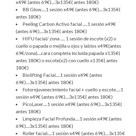
x49€ (antes 69€)....3x135€( antes 180€)
BB Glow.....1 sesión x49€ (antes 69€)....3x135€(
antes 180€)
Peeling Carbon Activo facial .....1 sesión x49€
(antes 69€)....3x135€( antes 180€)
HIFU facial/ zona ..... 1 sesión de escote (x2) o
cuello o papada o mejilla u ojos y labios x49€(antes
69€/zona)....cara completa incluida papada x135€(
antes 180€) o escote(x2) con cuello x135€( antes
180€)
Biolifting Facial.....1 sesión x49€ (antes
69€)....3x135€( antes 180€)
Fotorejuvenecimiento facial + cuello y escote.....1
sesión x49€ (antes 69€)....3x135€( antes 180€)
PicoLaser.....1 sesión x49€ (antes 69€)....3x135€(
antes 180€)
Limpieza Facial Profunda.....1 sesión x49€ (antes
69€)....3x135€( antes 180€)
Roller facial.....1 sesión x49€ (antes 69€)....3x135€