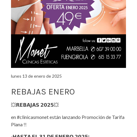
lunes 13 de enero de 2025
REBAJAS ENERO
💥𝗥𝗘𝗕𝗔𝗝𝗔𝗦 𝟮𝟬𝟮𝟱💥
en #clinicasmonet están lanzando Promoción de Tarifa
Plana !!
¡𝗛𝗔𝗦𝗧𝗔 𝗘𝗟 𝟯𝟭 𝗗𝗘 𝗘𝗡𝗘𝗥𝗢 𝟮𝟬𝟮𝟱!