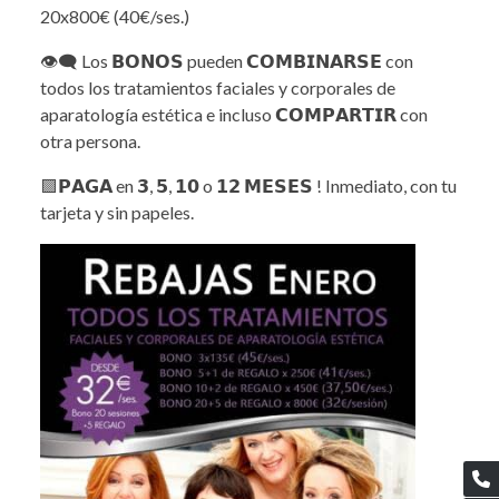
20x800€ (40€/ses.)
👁‍🗨 Los 𝗕𝗢𝗡𝗢𝗦 pueden 𝗖𝗢𝗠𝗕𝗜𝗡𝗔𝗥𝗦𝗘 con
todos los tratamientos faciales y corporales de
aparatología estética e incluso 𝗖𝗢𝗠𝗣𝗔𝗥𝗧𝗜𝗥 con
otra persona.
🟪𝗣𝗔𝗚𝗔 en 𝟯, 𝟱, 𝟭𝟬 o 𝟭𝟮 𝗠𝗘𝗦𝗘𝗦 ! Inmediato, con tu
tarjeta y sin papeles.