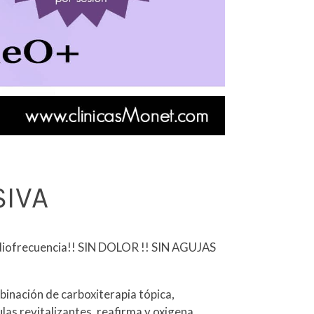
SIVA
iofrecuencia!! SIN DOLOR !! SIN AGUJAS
inación de carboxiterapia tópica,
ulas revitalizantes, reafirma y oxigena