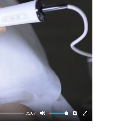
01:09
Mute
Settings
Enter
fullscreen