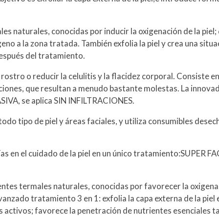
es naturales, conocidas por inducir la oxigenación de la piel;
o a la zona tratada. También exfolia la piel y crea una situac
espués del tratamiento.
 rostro o reducir la celulitis y la flacidez corporal. Consiste 
ecciones, que resultan a menudo bastante molestas. La in
IVA, se aplica SIN INFILTRACIONES.
o tipo de piel y áreas faciales, y utiliza consumibles desec
as en el cuidado de la piel en un único tratamiento:SUPER 
ntes termales naturales, conocidas por favorecer la oxigenaci
anzado tratamiento 3 en 1: exfolia la capa externa de la piel 
tes activos; favorece la penetración de nutrientes esenciales