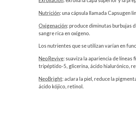
Exfoliación
: exfolia la capa superior y la pr
Nutrición
: una cápsula llamada Capsugen lim
Oxigenación
: produce diminutas burbujas de
sangre rica en oxígeno.
Los nutrientes que se utilizan varían en fun
NeoRevive
: suaviza la apariencia de líneas f
tripéptido-5, glicerina, ácido hialurónico, re
NeoBright
: aclara la piel, reduce la pigmen
ácido kójico, retinol.