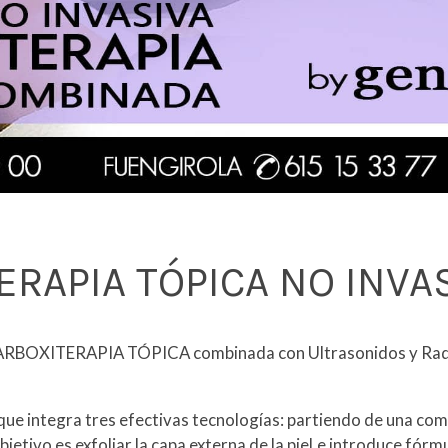
ERAPIA TÓPICA NO INVA
CARBOXITERAPIA TÓPICA combinada con Ultrasonidos y Rad
 integra tres efectivas tecnologías: partiendo de una comb
bjetivo es exfoliar la capa externa de la piel,e introduce fórm