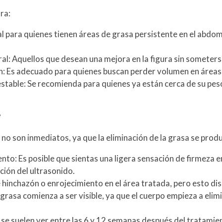
ra:
al para quienes tienen áreas de grasa persistente en el abdom
l: Aquellos que desean una mejora en la figura sin someters
 Es adecuado para quienes buscan perder volumen en áreas es
stable: Se recomienda para quienes ya están cerca de su pes
?
 no son inmediatos, ya que la eliminación de la grasa se pro
o: Es posible que sientas una ligera sensación de firmeza en
ción del ultrasonido.
inchazón o enrojecimiento en el área tratada, pero esto dis
 grasa comienza a ser visible, ya que el cuerpo empieza a elim
s se suelen ver entre las 6 y 12 semanas después del tratami