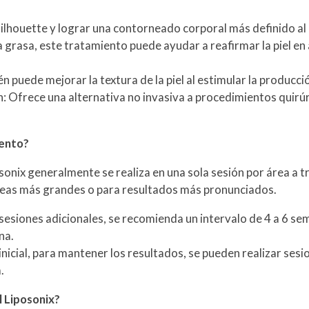
ilhouette y lograr una contorneado corporal más definido al r
a grasa, este tratamiento puede ayudar a reafirmar la piel en
én puede mejorar la textura de la piel al estimular la producc
ón: Ofrece una alternativa no invasiva a procedimientos quirú
iento?
sonix generalmente se realiza en una sola sesión por área a t
reas más grandes o para resultados más pronunciados.
n sesiones adicionales, se recomienda un intervalo de 4 a 6 
na.
nicial, para mantener los resultados, se pueden realizar se
.
l Liposonix?