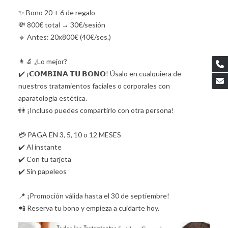
✨ Bono 20 + 6 de regalo
💸 800€ total → 30€/sesión
🔸 Antes: 20x800€ (40€/ses.)
👩‍🔬 ¿Lo mejor?
✔️ ¡𝗖𝗢𝗠𝗕𝗜𝗡𝗔 𝗧𝗨 𝗕𝗢𝗡𝗢! Úsalo en cualquiera de
nuestros tratamientos faciales o corporales con
aparatología estética.
👫 ¡Incluso puedes compartirlo con otra persona!
💳 PAGA EN 3, 5, 10 o 12 MESES
✔️ Al instante
✔️ Con tu tarjeta
✔️ Sin papeleos
📍 ¡Promoción válida hasta el 30 de septiembre!
📲 Reserva tu bono y empieza a cuidarte hoy.